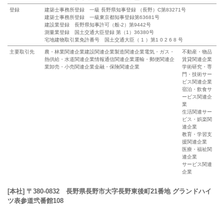
登録
建築士事務所登録 一級 長野県知事登録 （長野）C第83271号
建築士事務所登録 一級東京都知事登録第63681号
建設業登録 長野県知事許可（般-2）第9442号
測量業登録 国土交通大臣登録 第（1）36380号
宅地建物取引業免許番号 国土交通大臣（ 1 ）第1 0 2 6 8 号
主要取引先
農・林業関連企業
建設関連企業
製造関連企業
電気・ガス・
不動産・物品
熱供給・水道関連企業
情報通信関連企業
運輸・郵便関連企
賃貸関連企業
業
卸売・小売関連企業
金融・保険関連企業
学術研究・専
門・技術サー
ビス関連企業
宿泊・飲食サ
ービス関連企
業
生活関連サー
ビス・娯楽関
連企業
教育・学習支
援関連企業
医療・福祉関
連企業
サービス関連
企業
[本社] 〒380-0832 長野県長野市大字長野東後町21番地 グランドハイ
ツ表参道弐番館108