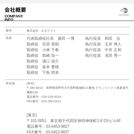
商号
株式会社 d-ネクスト
役員
代表取締役社長 廣田 一博
執行役員 和田 歩
取締役 宮原 英昭
執行役員 玉井 博人
取締役 小林 千春
執行役員 中井 正和
取締役 島崎 浩一
執行役員 滝田 秀一
取締役 溝口 栄介
取締役 坂本 豊穂
取締役 下鳥 照幸
所在地
[本社]
〒380-0832 長野県長野市大字長野東後町21番地 グランドハイツ表参道弐
番館108
電話番号：026-235-0010
FAX番号：026-266-0331
[東京]
〒101-0051 東京都千代田区神田神保町2-8 DSビル6F
電話番号：03-6453-9827
FAX番号：03-6453-9837