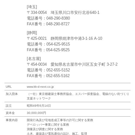
[埼玉]
〒334-0054 埼玉県川口市安行北谷640-1
電話番号：048-290-8380
FAX番号：048-290-8727
[静岡]
〒425-0021 静岡県焼津市中港3-1-16 A-10
電話番号：054-625-9515
FAX番号：054-625-9525
[名古屋]
〒454-0034 愛知県名古屋市中川区五女子町 3-27-2
電話番号：052-655-5152
FAX番号：052-655-5162
URL
www.kk-d-next.co.jp
加入団体
（一社）東京都建築士事務所協会、エスパー探査協会、電線のない街づくり
支援ネットワーク
設立
昭和49年6月14日
資本金
30,000,000円
事業内容
開発行為及び宅地造成工事等の許可に関する業務
デベロッパー事業に関する業務
測量及び調査に関する業務
土木、建築及び電気通信の設計、施工、監理