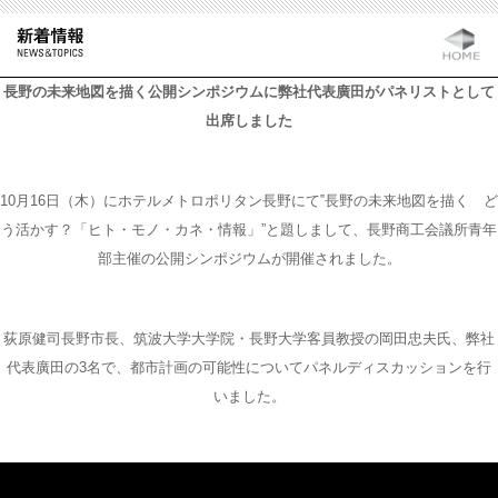
長野の未来地図を描く公開シンポジウムに弊社代表廣田がパネリストとして
出席しました
10月16日（木）にホテルメトロポリタン長野にて‟長野の未来地図を描く ど
う活かす？「ヒト・モノ・カネ・情報」”と題しまして、長野商工会議所青年
部主催の公開シンポジウムが開催されました。
荻原健司長野市長、筑波大学大学院・長野大学客員教授の岡田忠夫氏、弊社
代表廣田の3名で、都市計画の可能性についてパネルディスカッションを行
いました。