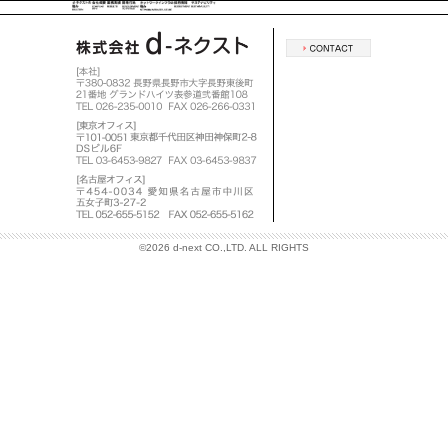
©
2026 d-next CO.,LTD. ALL RIGHTS