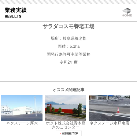
サラダコスモ養老工場
場所：岐阜県養老郡
面積：6.1ha
開発行為許可申請等業務
令和2年度
オススメ関連記事
ネクステージ厚木
ホクト株式会社青木島
ネクステージ水戸南店
きのこセンター